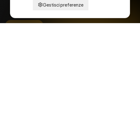
Gestisci preferenze
Candidatura
Invia la tua candidatura
Compila il modulo con i tuoi dati e allega il
tuo CV. Ti ricontatteremo il prima possibile!
CV e Lettera
Allega il tuo CV in formato PDF o DOC. Una breve
presentazione nel messaggio e il gioco e fatto!
Tempi di Risposta
Esaminiamo ogni candidatura con attenzione. Riceverai
un riscontro entro 5-7 giorni lavorativi.