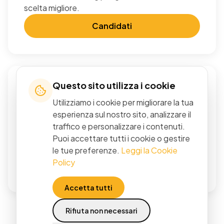
scelta migliore.
Candidati
Questo sito utilizza i cookie
Candidatura Spontanea
Utilizziamo i cookie per migliorare la tua
Full-time / Part-time
esperienza sul nostro sito, analizzare il
Non trovi la posizione giusta? Inviaci il tuo CV e
traffico e personalizzare i contenuti.
raccontaci cosa sai fare. Siamo sempre alla
Puoi accettare tutti i cookie o gestire
ricerca di talenti!
le tue preferenze.
Leggi la Cookie
Policy
Candidati
Accetta tutti
Rifiuta non necessari